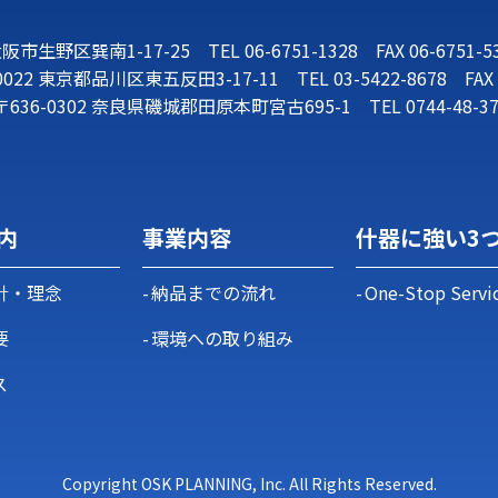
阪市生野区巽南1-17-25
TEL
06-6751-1328
FAX 06-6751-5
0022
東京都品川区東五反田3-17-11
TEL
03-5422-8678
FAX 
〒636-0302
奈良県磯城郡田原本町宮古695-1
TEL
0744-48-3
内
事業内容
什器に強い3
針・理念
納品までの流れ
One-Stop Servi
要
環境への取り組み
ス
Copyright OSK PLANNING, Inc. All Rights Reserved.