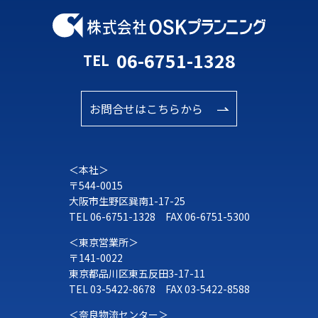
提供によるものであり、お客様が個人情報を提供された
場合は、当社が本方針に則って個人情報を利用すること
06-6751-1328
TEL
をお客様が許諾したものとします。
1. 業務遂行上で必要となる当社からの問い合わせ、確
認、およびサービス向上のための意見収集
お問合せはこちらから
2. 各種のお問い合わせ対応
＜本社＞
3.任意性について
〒544-0015
個人情報の提供については、お客様の自由なご判断にお
大阪市生野区巽南1-17-25
任せいたします。ただし、必要な個人情報の一部をご提
TEL
06-6751-1328
FAX 06-6751-5300
供いただけない場合、当社のサービスの一部をお受けい
＜東京営業所＞
〒141-0022
ただけない場合がございますので、ご了承ください。
東京都品川区東五反田3-17-11
TEL
03-5422-8678
FAX 03-5422-8588
4.個人情報の第三者提供
＜奈良物流センター＞