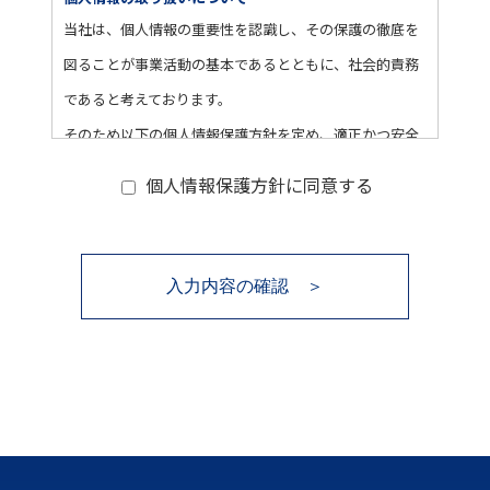
当社は、個人情報の重要性を認識し、その保護の徹底を
図ることが事業活動の基本であるとともに、社会的責務
であると考えております。
そのため以下の個人情報保護方針を定め、適正かつ安全
な管理の取り組みを実施してまいります。
個人情報保護方針に同意する
1.個人情報の定義
個人情報とは、個人に関する情報であり、お名前、生年
月日、性別、電話番号、電子メールアドレス、職業、勤
入力内容の確認 ＞
務先等、特定の個人を識別し得る情報をいいます。
2.個人情報の収集・利用
当社は、以下の目的のため、その範囲内においてのみ、
個人情報を収集・利用いたします。
当社による個人情報の収集・利用は、お客様の自発的な