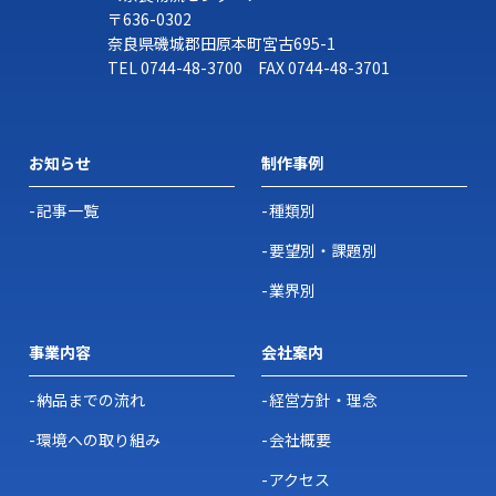
当社は、法令に基づく場合等正当な理由によらない限
〒636-0302
奈良県磯城郡田原本町宮古695-1
り、事前に本人の同意を得ることなく、個人情報を第三
TEL
0744-48-3700
FAX 0744-48-3701
者に開示・提供することはありません。
5.委託先の監督
お知らせ
制作事例
当社は、お客様へ商品やサービスを提供する等の業務遂
記事一覧
種類別
行上、個人情報の一部を外部の委託先へ提供する場合が
要望別・課題別
あります。その場合、業務委託先が適切に個人情報を取
り扱うように管理いたします。
業界別
事業内容
会社案内
6.個人情報の管理
当社は、個人情報の漏洩、滅失、毀損等を防
納品までの流れ
経営方針・理念
止するために、個人情報保護管理責任者を設
置し、十分な安全保護に努め、また、個人情
環境への取り組み
会社概要
報を正確に、また最新なものに保つよう、お
アクセス
預かりした個人情報の適切な管理を行いま